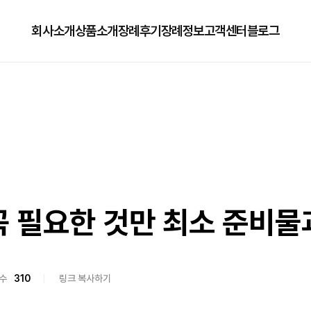
회사소개
상품소개
장례후기
장례정보
고객센터
블로그
회사소개
125상품
장례정보
자주하는질문
오시는길
179상품
수목장/납골당안내
이용방법
279상품
코로나방역
79상품
직원채용공고
꼭 필요한 것만 최소 준비물
수
310
링크 복사하기