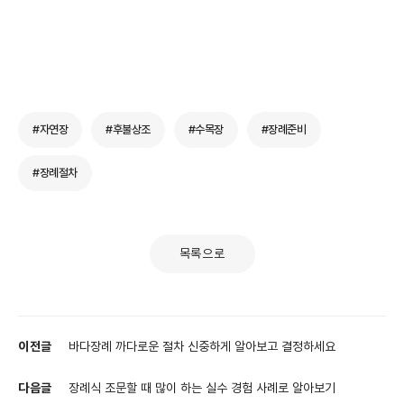
#자연장
#후불상조
#수목장
#장례준비
#장례절차
목록으로
이전글
바다장례 까다로운 절차 신중하게 알아보고 결정하세요
다음글
장례식 조문할 때 많이 하는 실수 경험 사례로 알아보기