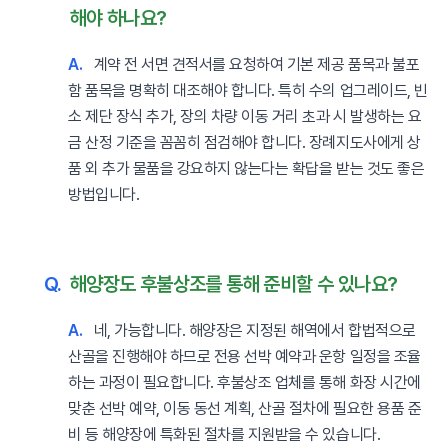
해야 하나요?
A.
계약 전 서면 견적서를 요청하여 기본 제공 품목과 불포
함 품목을 명확히 대조해야 합니다. 특히 수의 업그레이드, 빈
소 제단 장식 추가, 장의 차량 이동 거리 초과 시 발생하는 요
금 산정 기준을 꼼꼼히 점검해야 합니다. 장례지도사에게 상
품 외 추가 물품을 강요하지 않는다는 확답을 받는 것도 좋은
방법입니다.
Q.
해양장도 후불상조를 통해 준비할 수 있나요?
A.
네, 가능합니다. 해양장은 지정된 해역에서 합법적으로
산골을 진행해야 하므로 전용 선박 예약과 운항 일정을 조율
하는 과정이 필요합니다. 후불상조 업체를 통해 화장 시간에
맞춘 선박 예약, 이동 동선 계획, 산골 절차에 필요한 용품 준
비 등 해양장에 특화된 절차를 지원받을 수 있습니다.