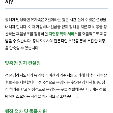
까?
장례가 발생하면 유가족은 3일이라는 짧은 시간 안에 수많은 결정을
내려야 합니다. 이때 가입비나 선납금 없이 장례를 치른 후 비용을 정
산하는 후불상조를 활용하면
자연장 특화 서비스
를 효율적으로 제공
받을 수 있습니다. 장례지도사의 전문적인 조력을 통해 복잡한 과정
을 단축할 수 있습니다.
맞춤형 장지 컨설팅
전문 장례지도사가 유가족의 예산과 거주지를 고려해 최적의 자연장
후보지를 제안합니다. 전국적으로 운영되는 수많은 장사시설 중, 정
식 허가를 받고 안정적으로 운영되는 곳을 선별해 줍니다. 이는 정보
탐색에 소요되는 시간을 획기적으로 줄여줍니다.
행정 절차 및 물품 지원