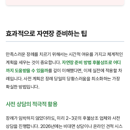
효과적으로 자연장 준비하는 팁
만족스러운 장례를 치르기 위해서는 시간적 여유를 가지고 체계적인
계획을 세우는 것이 중요합니다.
자연장 준비 방법 후불상조로 어디
까지 도움받을 수 있을까
를 깊이 이해했다면, 이제 실전에 적용할 차
례입니다. 사전 계획은 장례 당일의 당황스러움을 최소화하는 가장
확실한 방법입니다.
사전 상담의 적극적 활용
장례가 임박하지 않았더라도, 미리 2~3곳의 후불상조 업체와 사전
상담을 진행합니다. 2026년에는 비대면 상담이나 온라인 견적 시스