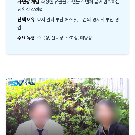
자연장 개념
: 화장한 유골을 자연물 주변에 묻어 안치하는
친환경 장례법
선택 이유
: 묘지 관리 부담 해소 및 후손의 경제적 부담 경
감
주요 유형
: 수목장, 잔디장, 화초장, 해양장