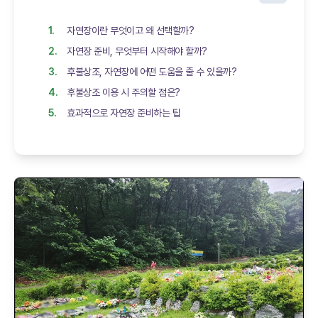
자연장이란 무엇이고 왜 선택할까?
자연장 준비, 무엇부터 시작해야 할까?
후불상조, 자연장에 어떤 도움을 줄 수 있을까?
후불상조 이용 시 주의할 점은?
효과적으로 자연장 준비하는 팁