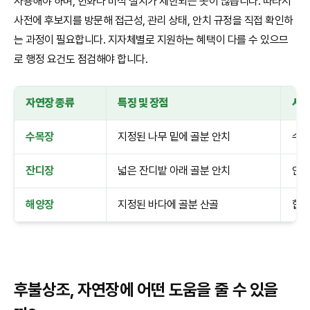
사용해야 하며, 헌화나 비석 설치가 제한되는 곳이 많습니다. 따라서
사전에 후보지를 방문해 접근성, 관리 상태, 안치 규정을 직접 확인하
는 과정이 필요합니다. 지자체별로 지원하는 혜택이 다를 수 있으므
로 행정 요건도 점검해야 합니다.
자연장 종류
특징 및 장점
사전
수목장
지정된 나무 밑에 골분 안치
수목
잔디장
넓은 잔디밭 아래 골분 안치
안치
해양장
지정된 바다에 골분 산골
합법
후불상조, 자연장에 어떤 도움을 줄 수 있을