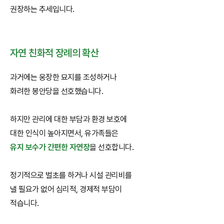
권장하는 추세입니다.
자연 친화적 장례의 확산
과거에는 웅장한 묘지를 조성하거나
화려한 봉안당을 선호했습니다.
하지만 관리에 대한 부담과 환경 보호에
대한 인식이 높아지면서, 유가족들은
유지 보수가 간편한 자연장
을 선호합니다.
정기적으로 벌초를 하거나 시설 관리비를
낼 필요가 없어 심리적, 경제적 부담이
적습니다.