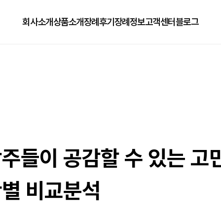
회사소개
상품소개
장례후기
장례정보
고객센터
블로그
회사소개
125상품
장례정보
자주하는질문
오시는길
179상품
수목장/납골당안내
이용방법
279상품
코로나방역
79상품
직원채용공고
주들이 공감할 수 있는 고민
황별 비교분석