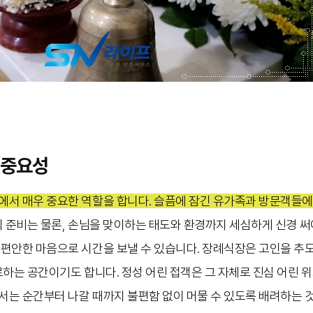
 중요성
서 매우 중요한 역할을 합니다. 슬픔에 잠긴 유가족과 방문객들에게
 준비는 물론, 손님을 맞이하는 태도와 환경까지 세심하게 신경 써
편안한 마음으로 시간을 보낼 수 있습니다. 장례식장은 고인을 추
로하는 공간이기도 합니다. 정성 어린 접객은 그 자체로 진심 어린 
는 순간부터 나갈 때까지 불편함 없이 머물 수 있도록 배려하는 것