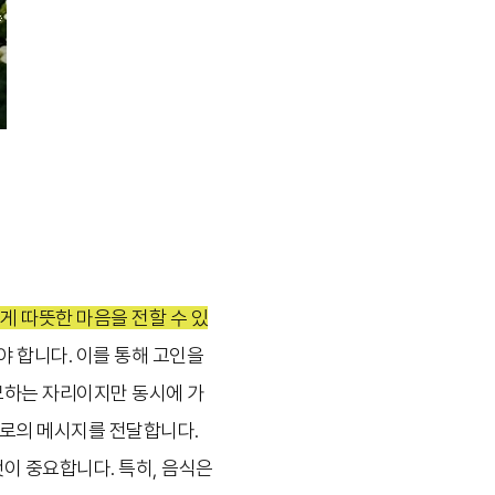
 따뜻한 마음을 전할 수 있
야 합니다. 이를 통해 고인을
모하는 자리이지만 동시에 가
위로의 메시지를 전달합니다.
이 중요합니다. 특히, 음식은