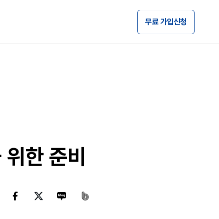
무료 가입신청
 위한 준비