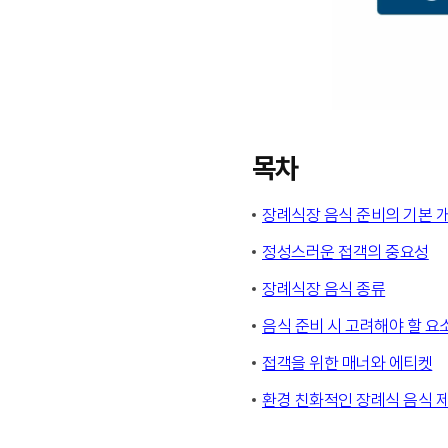
목차
장례식장 음식 준비의 기본 
정성스러운 접객의 중요성
장례식장 음식 종류
음식 준비 시 고려해야 할 요
접객을 위한 매너와 에티켓
환경 친화적인 장례식 음식 