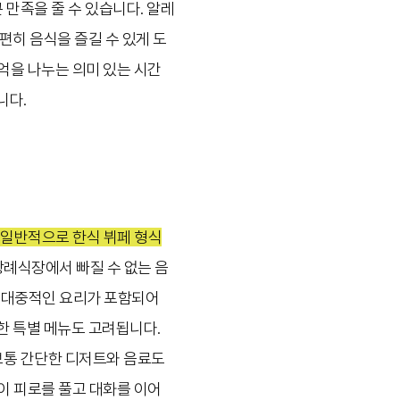
만족을 줄 수 있습니다. 알레
편히 음식을 즐길 수 있게 도
억을 나누는 의미 있는 시간
니다.
 일반적으로 한식 뷔페 형식
장례식장에서 빠질 수 없는 음
은 대중적인 요리가 포함되어
한 특별 메뉴도 고려됩니다.
보통 간단한 디저트와 음료도
이 피로를 풀고 대화를 이어