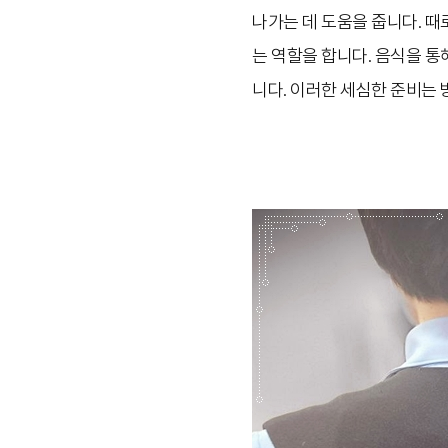
나가는 데 도움을 줍니다. 
는 역할을 합니다. 음식을 
니다. 이러한 세심한 준비는