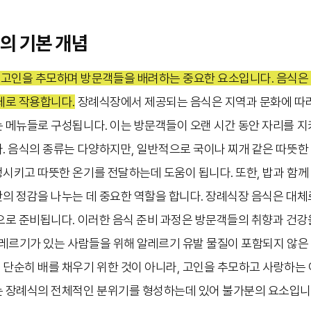
의 기본 개념
고인을 추모하며 방문객들을 배려하는 중요한 요소입니다. 음식은
체로 작용합니다.
장례식장에서 제공되는 음식은 지역과 문화에 따라 
는 메뉴들로 구성됩니다. 이는 방문객들이 오랜 시간 동안 자리를 지
다. 음식의 종류는 다양하지만, 일반적으로 국이나 찌개 같은 따뜻한
정시키고 따뜻한 온기를 전달하는데 도움이 됩니다. 또한, 밥과 함
의 정감을 나누는 데 중요한 역할을 합니다. 장례식장 음식은 대체
맛으로 준비됩니다. 이러한 음식 준비 과정은 방문객들의 취향과 건강
 알레르기가 있는 사람들을 위해 알레르기 유발 물질이 포함되지 않은
 단순히 배를 채우기 위한 것이 아니라, 고인을 추모하고 사랑하는
는 장례식의 전체적인 분위기를 형성하는데 있어 불가분의 요소입니