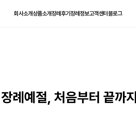
회사소개
상품소개
장례후기
장례정보
고객센터
블로그
회사소개
125상품
장례정보
자주하는질문
오시는길
179상품
수목장/납골당안내
이용방법
279상품
코로나방역
79상품
직원채용공고
장례예절, 처음부터 끝까지