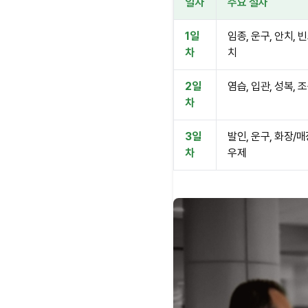
일자
주요 절차
1일
임종, 운구, 안치, 
차
치
2일
염습, 입관, 성복, 
차
3일
발인, 운구, 화장/매
차
우제