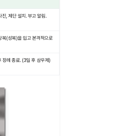
, 제단 설치. 부고 알림.
상복(성복)을 입고 본격적으로
장례 종료. (3일 후 삼우제)