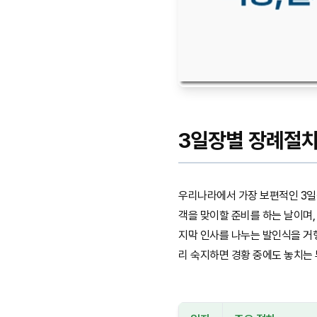
3일장별 장례절차
우리나라에서 가장 보편적인 3일
객을 맞이할 준비를 하는 날이며,
지막 인사를 나누는 발인식을 거행
리 숙지하면 경황 중에도 놓치는 