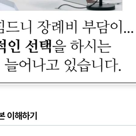
본 이해하기