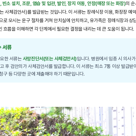
, 빈소 설치, 조문, 염습 및 입관, 발인, 장지 이동, 안장(매장 또는 화장)
의 순
는 사체검안서)를 발급받는 것입니다. 이 서류는 장례식장 이용, 화장장 예약
장으로 모시는 운구 절차를 거쳐 안치실에 안치하고, 유가족은 장례식장과 
 흐름을 이해하면 각 단계에서 필요한 결정을 내리는 데 큰 도움이 됩니다.
수 서류
중요한 서류는
사망진단서(또는 사체검안서)
입니다. 병원에서 임종 시 의사가 
고 후 검안의가 사체검안서를 발급합니다. 이 서류는 최소 7통 이상 발급받아
 청구 등 다양한 곳에 제출해야 하기 때문입니다.