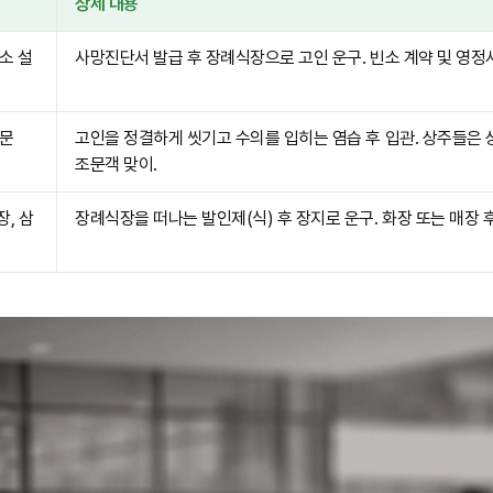
상세 내용
빈소 설
사망진단서 발급 후 장례식장으로 고인 운구. 빈소 계약 및 영정사진
조문
고인을 정결하게 씻기고 수의를 입히는 염습 후 입관. 상주들은 
조문객 맞이.
장, 삼
장례식장을 떠나는 발인제(식) 후 장지로 운구. 화장 또는 매장 후 