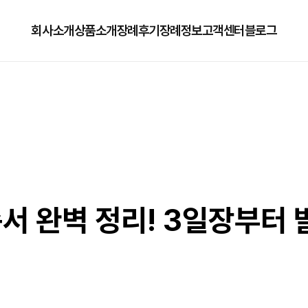
회사소개
상품소개
장례후기
장례정보
고객센터
블로그
회사소개
125상품
장례정보
자주하는질문
오시는길
179상품
수목장/납골당안내
이용방법
279상품
코로나방역
79상품
직원채용공고
서 완벽 정리! 3일장부터 