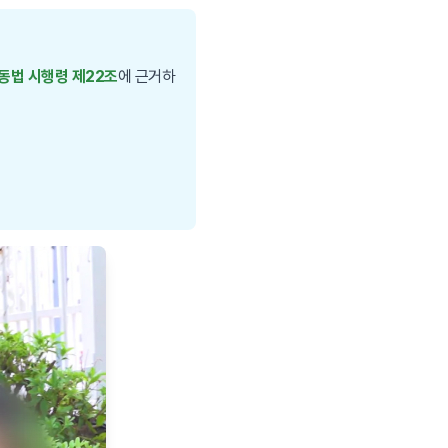
 동법 시행령 제22조
에 근거하