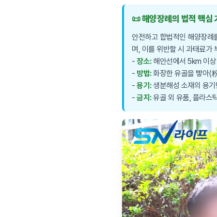
📜 해양장례의 법적 핵심
안전하고 합법적인 해양장례를
며, 이를 위반할 시 과태료가 
-
장소:
해안선에서 5km 이상
-
방법:
화장한 유골을 빻아(粉
-
용기:
생분해성 소재의 용기
-
금지:
유골 외 유품, 플라스