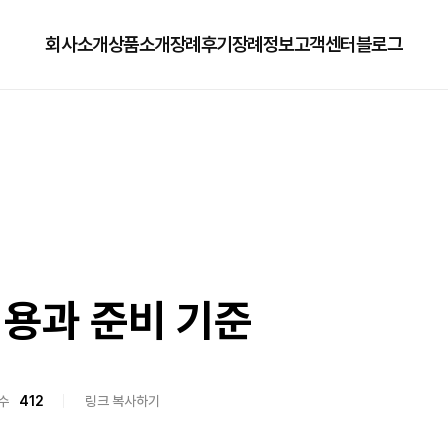
회사소개
상품소개
장례후기
장례정보
고객센터
블로그
회사소개
125상품
장례정보
자주하는질문
오시는길
179상품
수목장/납골당안내
이용방법
279상품
코로나방역
79상품
직원채용공고
용과 준비 기준
수
412
링크 복사하기