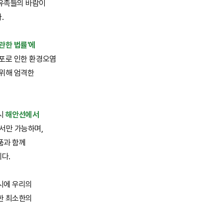
유족들의 바람이
.
관한 법률'에
살포로 인한 환경오염
 위해 엄격한
시
해안선에서
서만 가능하며,
품과 함께
다.
시에 우리의
한 최소한의