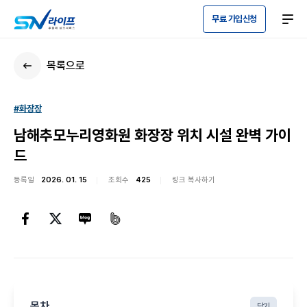
무료 가입신청
목록으로
#화장장
남해추모누리영화원 화장장 위치 시설 완벽 가이
드
등록일
2026. 01. 15
조회수
425
링크 복사하기
목차
닫기