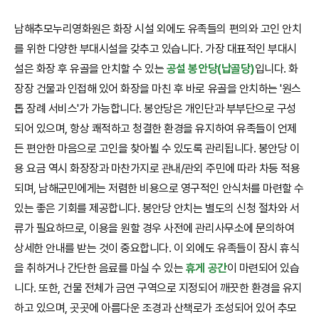
남해추모누리영화원은 화장 시설 외에도 유족들의 편의와 고인 안치
를 위한 다양한 부대시설을 갖추고 있습니다. 가장 대표적인 부대시
설은 화장 후 유골을 안치할 수 있는
공설 봉안당(납골당)
입니다. 화
장장 건물과 인접해 있어 화장을 마친 후 바로 유골을 안치하는 '원스
톱 장례 서비스'가 가능합니다. 봉안당은 개인단과 부부단으로 구성
되어 있으며, 항상 쾌적하고 청결한 환경을 유지하여 유족들이 언제
든 편안한 마음으로 고인을 찾아뵐 수 있도록 관리됩니다. 봉안당 이
용 요금 역시 화장장과 마찬가지로 관내/관외 주민에 따라 차등 적용
되며, 남해군민에게는 저렴한 비용으로 영구적인 안식처를 마련할 수
있는 좋은 기회를 제공합니다. 봉안당 안치는 별도의 신청 절차와 서
류가 필요하므로, 이용을 원할 경우 사전에 관리사무소에 문의하여
상세한 안내를 받는 것이 중요합니다. 이 외에도 유족들이 잠시 휴식
을 취하거나 간단한 음료를 마실 수 있는
휴게 공간
이 마련되어 있습
니다. 또한, 건물 전체가 금연 구역으로 지정되어 깨끗한 환경을 유지
하고 있으며, 곳곳에 아름다운 조경과 산책로가 조성되어 있어 추모