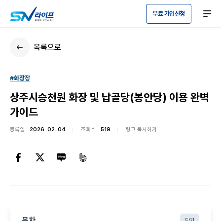
무료 가입신청
목록으로
#화장장
상주시승천원 화장 및 납골당(봉안당) 이용 완벽
가이드
등록일
2026. 02. 04
조회수
519
링크 복사하기
목차
닫기