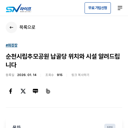
무료 가입신청
목록으로
#화장장
순천시립추모공원 납골당 위치와 시설 알려드립
니다
등록일
2026. 01. 14
조회수
915
링크 복사하기
목차
닫기