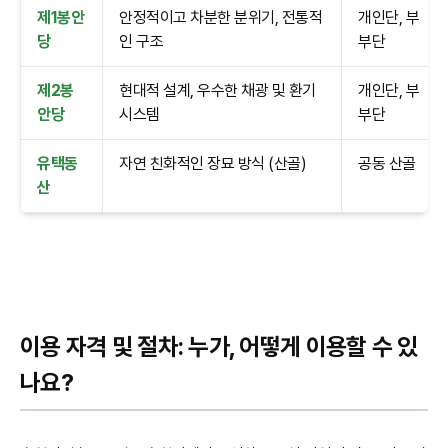
제1봉안
안정적이고 차분한 분위기, 전통적
개인단, 부
당
인 구조
부단
제2봉
현대적 설계, 우수한 채광 및 환기
개인단, 부
안당
시스템
부단
유택동
자연 친화적인 장묘 방식 (산골)
공동 산골
산
이용 자격 및 절차: 누가, 어떻게 이용할 수 있
나요?