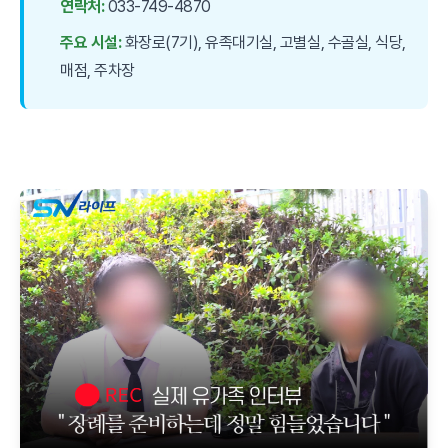
연락처:
033-749-4870
주요 시설:
화장로(7기), 유족대기실, 고별실, 수골실, 식당,
매점, 주차장