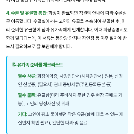
4. 수골 및 유골함 봉안:
화장이 완료되면 직원의 안내에 따라 수골실
로 이동합니다. 수골실에서는 고인의 유골을 수습하여 분골한 후, 미
리 준비한 유골함에 담아 유가족에게 인계합니다. 이때 화장증명서도
함께 발급되는데, 이 서류는 봉안당 안치나 자연장 등 이후 절차에 반
드시 필요하므로 잘 보관해야 합니다.
📝 유가족 준비물 체크리스트
필수 서류:
화장예약증, 사망진단서(시체검안서) 원본, 신청
인 신분증, (필요시) 관내 증빙서류(주민등록등본 등)
필수 물품:
유골함(미리 준비하지 못한 경우 현장 구매도 가
능), 고인의 영정사진 및 위패
기타:
고인이 평소 좋아했던 작은 유품(함께 태울 수 있는 재
질인지 확인 필요), 간단한 다과 및 음료