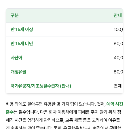
구분
관내 (원
만 15세 이상
100,0
만 15세 미만
80,00
사산아
40,00
개장유골
80,00
국가유공자/기초생활수급자 (관내)
면제
비용 외에도 알아두면 유용한 몇 가지 팁이 있습니다. 첫째,
예약 시간
준수
는 필수입니다. 다음 회차 이용객에게 피해를 주지 않기 위해 정
해진 시간을 엄격하게 관리하므로, 교통 체증 등을 고려하여 여유롭
게 출발하는 것이 좋습니다. 둘째, 유골함은 반드시 현장에서 구매할