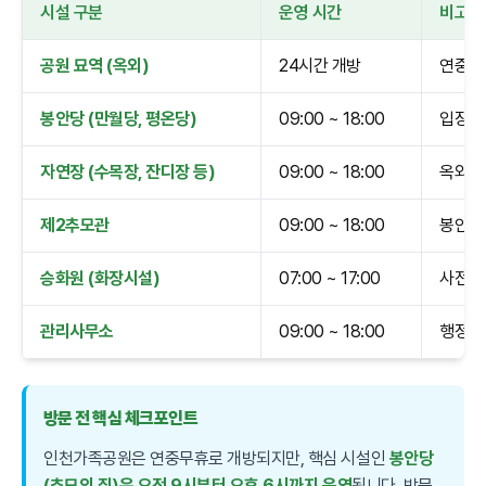
시설 구분
운영 시간
비고
공원 묘역 (옥외)
24시간 개방
연중무
봉안당 (만월당, 평온당)
09:00 ~ 18:00
입장은 
자연장 (수목장, 잔디장 등)
09:00 ~ 18:00
옥외 시
제2추모관
09:00 ~ 18:00
봉안당
승화원 (화장시설)
07:00 ~ 17:00
사전 예
관리사무소
09:00 ~ 18:00
행정 업
방문 전 핵심 체크포인트
인천가족공원은 연중무휴로 개방되지만, 핵심 시설인
봉안당
(추모의 집)은 오전 9시부터 오후 6시까지 운영
됩니다. 방문