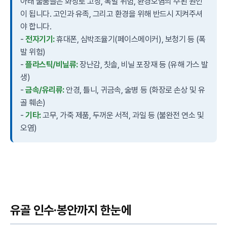
아래 물품들은 화장로 고장, 폭발 위험, 환경오염의 주된 원인
이 됩니다. 고인과 유족, 그리고 환경을 위해 반드시 지켜주셔
야 합니다.
-
전자기기:
휴대폰, 심박조율기(페이스메이커), 보청기 등 (폭
발 위험)
-
플라스틱/비닐류:
장난감, 칫솔, 비닐 포장재 등 (유해 가스 발
생)
-
금속/유리류:
안경, 틀니, 귀금속, 술병 등 (화장로 손상 및 유
골 훼손)
-
기타:
고무, 가죽 제품, 두꺼운 서적, 과일 등 (불완전 연소 및
오염)
유골 인수·봉안까지 한눈에