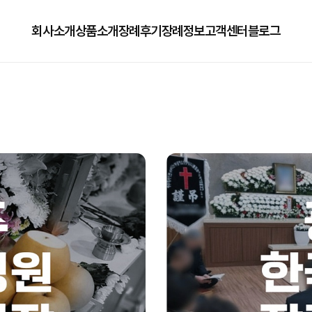
회사소개
상품소개
장례후기
장례정보
고객센터
블로그
회사소개
125상품
장례정보
자주하는질문
오시는길
179상품
수목장/납골당안내
이용방법
279상품
코로나방역
79상품
직원채용공고