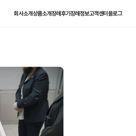
회사소개
상품소개
장례후기
장례정보
고객센터
블로그
회사소개
125상품
장례정보
자주하는질문
오시는길
179상품
수목장/납골당안내
이용방법
279상품
코로나방역
79상품
직원채용공고