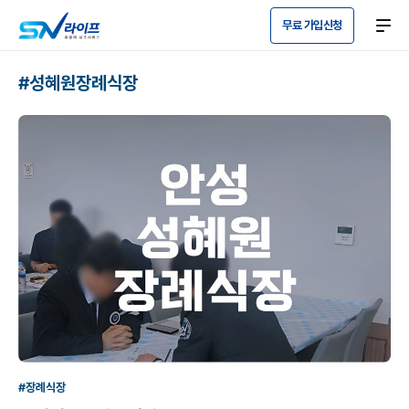
무료 가입신청
#성혜원장례식장
#장례식장