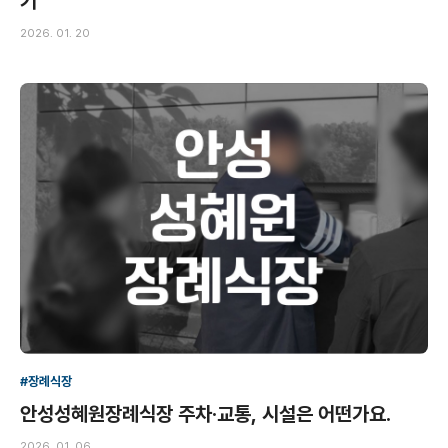
기
2026. 01. 20
#장례식장
안성성혜원장례식장 주차·교통, 시설은 어떤가요.
2026. 01. 06