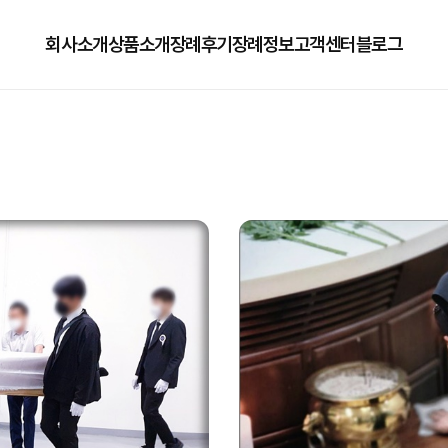
회사소개
상품소개
장례후기
장례정보
고객센터
블로그
회사소개
125상품
장례정보
자주하는질문
오시는길
179상품
수목장/납골당안내
이용방법
279상품
코로나방역
79상품
직원채용공고