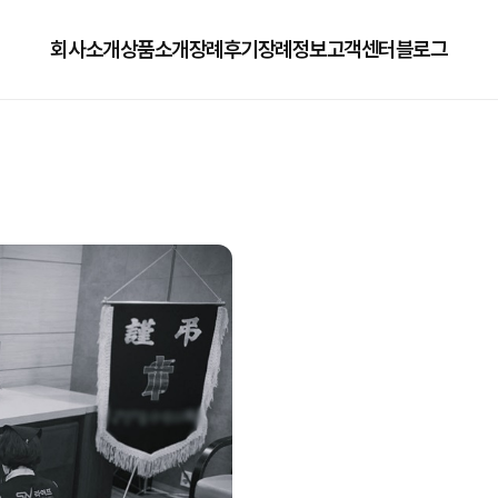
회사소개
상품소개
장례후기
장례정보
고객센터
블로그
회사소개
125상품
장례정보
자주하는질문
오시는길
179상품
수목장/납골당안내
이용방법
279상품
코로나방역
79상품
직원채용공고