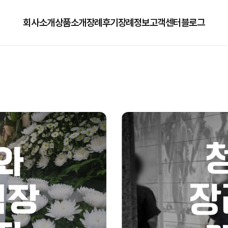
회사소개
상품소개
장례후기
장례정보
고객센터
블로그
회사소개
125상품
장례정보
자주하는질문
오시는길
179상품
수목장/납골당안내
이용방법
279상품
코로나방역
79상품
직원채용공고