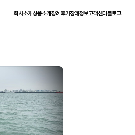
회사소개
상품소개
장례후기
장례정보
고객센터
블로그
회사소개
125상품
장례정보
자주하는질문
오시는길
179상품
수목장/납골당안내
이용방법
279상품
코로나방역
79상품
직원채용공고