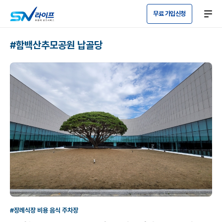
무료 가입신청
#함백산추모공원 납골당
#장례식장 비용 음식 주차장