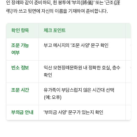
인 장례와 같이 준비하되, 흰 봉투에 '부의(賻儀)' 또는 '근조(謹
弔)'라 쓰고 뒷면에 자신의 이름을 기재하여 준비합니다.
확인 항목
체크 포인트
비
조문 가능
부고 메시지의 '조문 사양' 문구 확인
애
여부
인
빈소 정보
익산 모현장례문화원 내 정확한 호실, 층수
동
확인
인
조문 시간
유가족이 부담스럽지 않은 시간대 선택
너무
(예: 오후)
이
부의금 안내
'부의금 사양' 문구가 있는지 확인
안