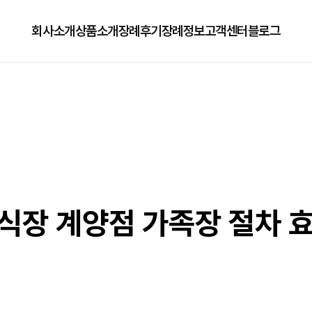
회사소개
상품소개
장례후기
장례정보
고객센터
블로그
회사소개
125상품
장례정보
자주하는질문
오시는길
179상품
수목장/납골당안내
이용방법
279상품
코로나방역
79상품
직원채용공고
장 계양점 가족장 절차 