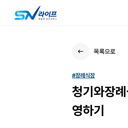
목록으로
#장례식장
청기와장례식
영하기