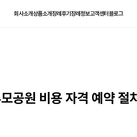
회사소개
상품소개
장례후기
장례정보
고객센터
블로그
회사소개
125상품
장례정보
자주하는질문
오시는길
179상품
수목장/납골당안내
이용방법
279상품
코로나방역
79상품
직원채용공고
모공원 비용 자격 예약 절