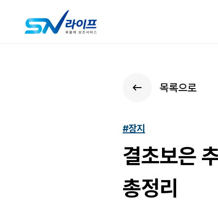
목록으로
#장지
결초보은 추
총정리