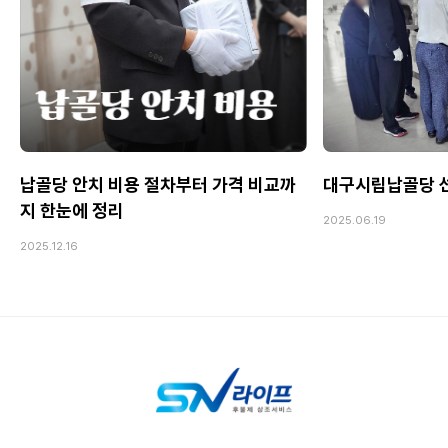
납골당 안치 비용 절차부터 가격 비교까
대구시립납골당 선
지 한눈에 정리
2025.06.19
2025.12.16