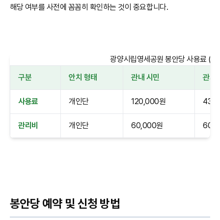
해당 여부를 사전에 꼼꼼히 확인하는 것이 중요합니다.
광양시립영세공원 봉안당 사용료 (20
구분
안치 형태
관내 시민
관외
사용료
개인단
120,000원
430
관리비
개인단
60,000원
60,
봉안당 예약 및 신청 방법