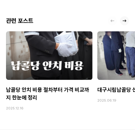
관련 포스트
납골당 안치 비용 절차부터 가격 비교까
대구시립납골당 선
지 한눈에 정리
2025.06.19
2025.12.16