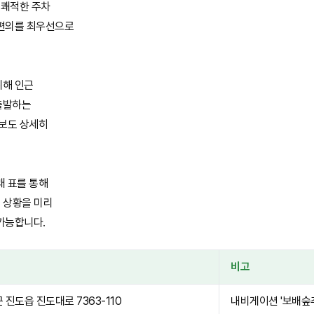
 쾌적한 주차
 편의를 최우선으로
위해 인근
출발하는
정보도 상세히
래 표를 통해
통 상황을 미리
가능합니다.
비고
진도읍 진도대로 7363-110
내비게이션 '보배숲