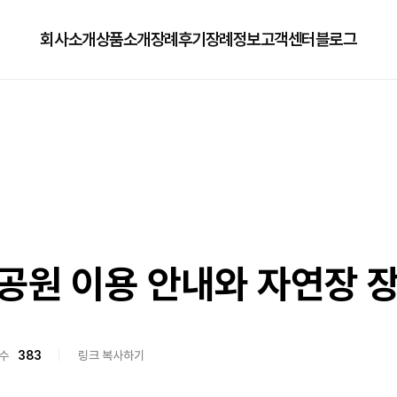
회사소개
상품소개
장례후기
장례정보
고객센터
블로그
회사소개
125상품
장례정보
자주하는질문
오시는길
179상품
수목장/납골당안내
이용방법
279상품
코로나방역
79상품
직원채용공고
원 이용 안내와 자연장 
수
383
링크 복사하기