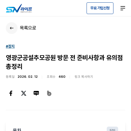
무료 가입신청
목록으로
#장지
영광군공설추모공원 방문 전 준비사항과 유의점
총정리
등록일
2026. 02. 12
조회수
460
링크 복사하기
목차
닫기