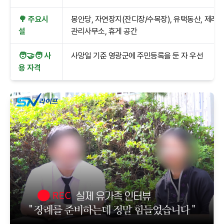
🌳 주요시
봉안당, 자연장지(잔디장/수목장), 유택동산, 제례실
설
관리사무소, 휴게 공간
🧑‍🤝‍🧑 사
사망일 기준 영광군에 주민등록을 둔 자 우선
용 자격