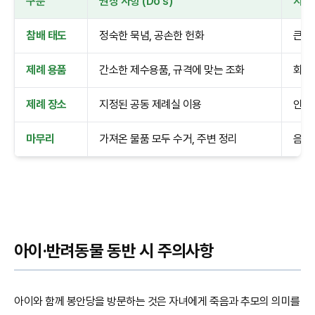
구분
권장 사항 (Do's)
지양 
참배 태도
정숙한 묵념, 공손한 헌화
큰 
제례 용품
간소한 제수용품, 규격에 맞는 조화
화기(
제례 장소
지정된 공동 제례실 이용
안치
마무리
가져온 물품 모두 수거, 주변 정리
음식
아이·반려동물 동반 시 주의사항
아이와 함께 봉안당을 방문하는 것은 자녀에게 죽음과 추모의 의미를