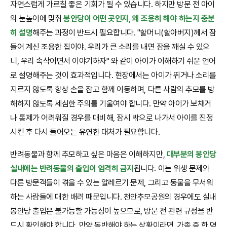
자연스럽게 가르칠 좋은 기회가 될 수 있습니다. 하지만 방문 전 아이
의 눈높이에 맞춰
봉안당이 어떤 곳인지, 왜 조용히 해야 하는지 충분
히 설명
해주는 과정이 반드시 필요합니다. "할머니(할아버지)께서 잠
들어 계신 조용한 집이야. 우리가 큰 소리를 내면 잠을 깨실 수 있으
니, 우리 속삭이면서 이야기하자" 와 같이 아이가 이해하기 쉬운 언어
로 설명해주는 것이 효과적입니다. 현장에서는 아이가 뛰거나 소리를
지르지 않도록 항상 손을 잡고 함께 이동하며, 다른 사람의 추모를 방
해하지 않도록 세심한 주의를 기울여야 합니다. 만약 아이가 보채거
나 통제가 어려워질 경우를 대비해, 잠시 밖으로 나가서 아이를 진정
시킨 후 다시 들어오는 유연한 대처가 필요합니다.
반려동물과 함께 추모하고 싶은 마음은 이해하지만,
대부분의 봉안당
실내에는 반려동물의 출입이 엄격히 금지
됩니다. 이는 위생 문제와
다른 방문객들이 겪을 수 있는 알레르기 문제, 그리고 동물을 무서워
하는 사람들에 대한 배려 때문입니다. 천안추모공원의 경우에도 실내
봉안당 출입은 불가능할 가능성이 높으므로, 방문 전 관련 규정을 반
드시 확인해야 합니다. 만약 동반해야 하는 상황이라면, 가족 중 한 명