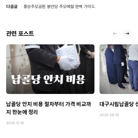
다음글
홍성추모공원 봉안당 추모예절 완벽 가이드
관련 포스트
납골당 안치 비용 절차부터 가격 비교까
대구시립납골당 선
지 한눈에 정리
2025.06.19
2025.12.16