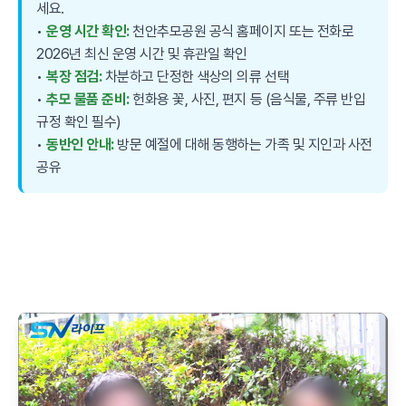
세요.
•
운영 시간 확인:
천안추모공원 공식 홈페이지 또는 전화로
2026년 최신 운영 시간 및 휴관일 확인
•
복장 점검:
차분하고 단정한 색상의 의류 선택
•
추모 물품 준비:
헌화용 꽃, 사진, 편지 등 (음식물, 주류 반입
규정 확인 필수)
•
동반인 안내:
방문 예절에 대해 동행하는 가족 및 지인과 사전
공유