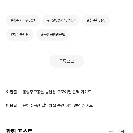
#청주시목련공원
#목련공원운영시간
#청주화장장
#청주봉안당
#목련공원방문팁
목록으로
이전글
홍성추모공원 봉안당 추모예절 완벽 가이드
다음글
은하수공원 달님의집 봉안 예약 완벽 가이드
관련 포스트