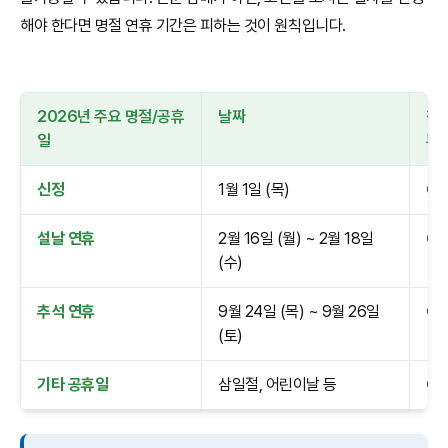
해야 한다면 명절 연휴 기간은 피하는 것이 원칙입니다.
2026년 주요 명절/공휴
날짜
참배
일
부
신정
1월 1일 (목)
●
설날 연휴
2월 16일 (월) ~ 2월 18일
●
(수)
추석 연휴
9월 24일 (목) ~ 9월 26일
●
(토)
기타 공휴일
삼일절, 어린이날 등
●