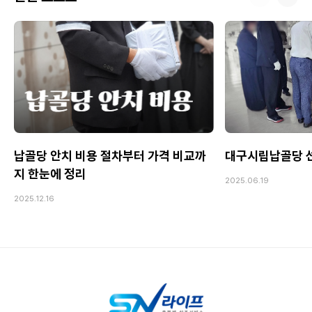
납골당 안치 비용 절차부터 가격 비교까
대구시립납골당 선
지 한눈에 정리
2025.06.19
2025.12.16