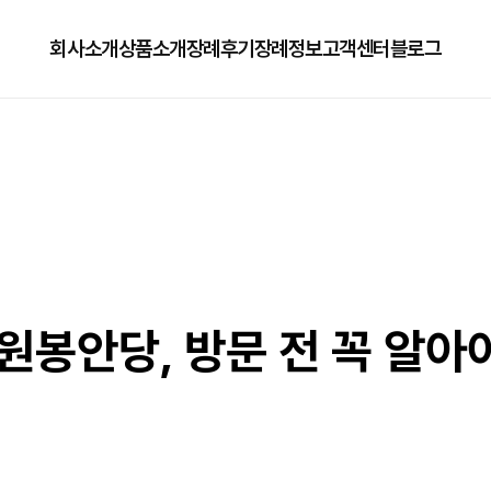
회사소개
상품소개
장례후기
장례정보
고객센터
블로그
회사소개
125상품
장례정보
자주하는질문
오시는길
179상품
수목장/납골당안내
이용방법
279상품
코로나방역
79상품
직원채용공고
봉안당, 방문 전 꼭 알아야