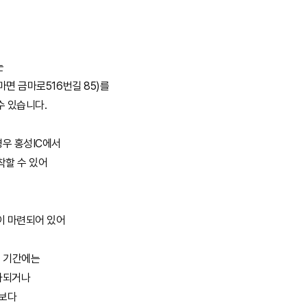
는
면 금마로516번길 85)를
수 있습니다.
우 홍성IC에서
착할 수 있어
이 마련되어 있어
휴 기간에는
차되거나
소보다