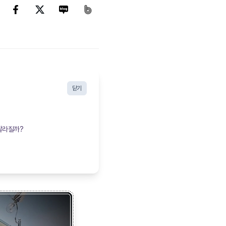
닫기
달라질까?