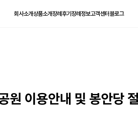
회사소개
상품소개
장례후기
장례정보
고객센터
블로그
회사소개
125상품
장례정보
자주하는질문
오시는길
179상품
수목장/납골당안내
이용방법
279상품
코로나방역
79상품
직원채용공고
원 이용안내 및 봉안당 절