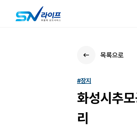
목록으로
#장지
화성시추모공
리