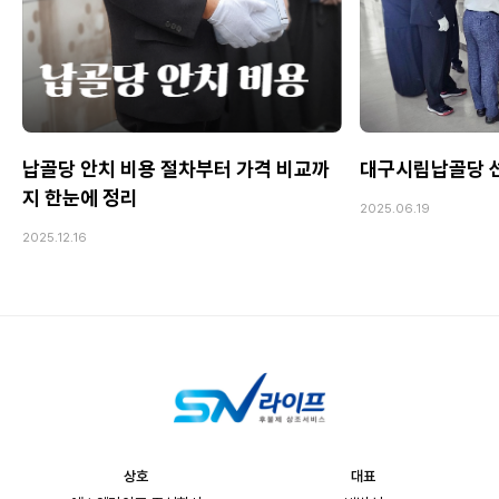
납골당 안치 비용 절차부터 가격 비교까
대구시립납골당 선
지 한눈에 정리
2025.06.19
2025.12.16
상호
대표