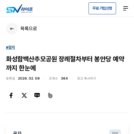
무료 가입신청
목록으로
#장지
화성함백산추모공원 장례절차부터 봉안당 예약
까지 한눈에
등록일
2026. 02. 09
조회수
364
링크 복사하기
목차
닫기