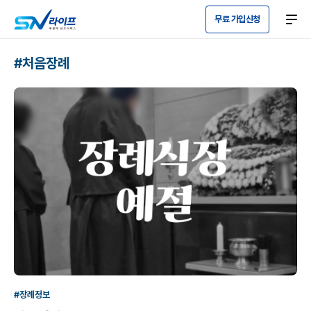
무료 가입신청
#처음장례
#장례정보